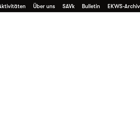
Aktivitäten
Über uns
SAVk
Bulletin
EKWS-Archiv
che
Sammlungen
Kontakt
Nutzung
Favori
Alltagskultur vernetzt
Die EKWS freut sich über jedes
neue Mitglied – unabhängig davon,