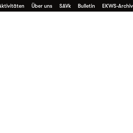
Aktivitäten
Über uns
SAVk
Bulletin
EKWS-Archiv
che
Sammlungen
Kontakt
Nutzung
Favori
Alltagskultur vernetzt
Die EKWS freut sich über jedes
neue Mitglied – unabhängig davon,