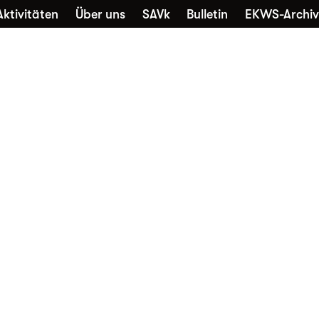
Aktivitäten
Über uns
SAVk
Bulletin
EKWS-Archiv
che
Sammlungen
Kontakt
Nutzung
Favori
Alltagskultur vernetzt
Die EKWS freut sich über jedes
neue Mitglied – unabhängig davon,