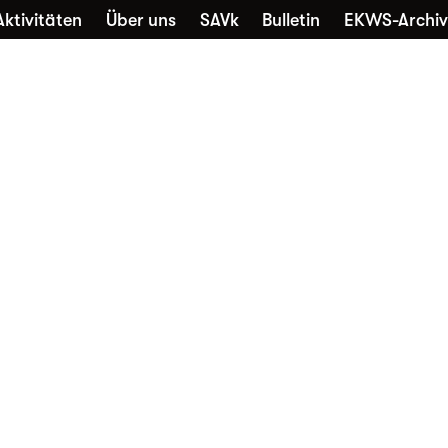
Aktivitäten
Über uns
SAVk
Bulletin
EKWS-Archiv
che
Sammlungen
Kontakt
Nutzung
Favori
Alltagskultur vernetzt
Die EKWS freut sich über jedes
neue Mitglied – unabhängig davon,