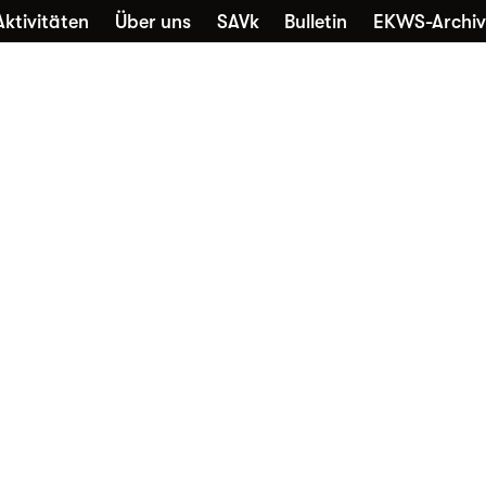
Aktivitäten
Über uns
SAVk
Bulletin
EKWS-Archiv
che
Sammlungen
Kontakt
Nutzung
Favori
Alltagskultur vernetzt
Die EKWS freut sich über jedes
neue Mitglied – unabhängig davon,