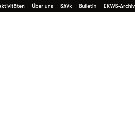
Aktivitäten
Über uns
SAVk
Bulletin
EKWS-Archiv
che
Sammlungen
Kontakt
Nutzung
Favori
Alltagskultur vernetzt
Die EKWS freut sich über jedes
neue Mitglied – unabhängig davon,