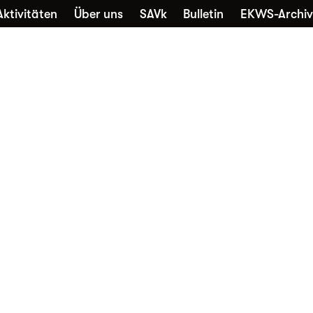
Aktivitäten
Über uns
SAVk
Bulletin
EKWS-Archiv
che
Sammlungen
Kontakt
Nutzung
Favori
Alltagskultur vernetzt
Die EKWS freut sich über jedes
neue Mitglied – unabhängig davon,