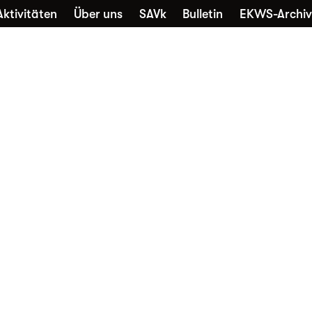
Aktivitäten
Über uns
SAVk
Bulletin
EKWS-Archiv
che
Sammlungen
Kontakt
Nutzung
Favori
Alltagskultur vernetzt
Die EKWS freut sich über jedes
neue Mitglied – unabhängig davon,