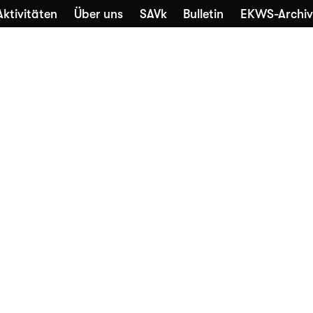
Aktivitäten
Über uns
SAVk
Bulletin
EKWS-Archiv
che
Sammlungen
Kontakt
Nutzung
Favori
Alltagskultur vernetzt
Die EKWS freut sich über jedes
neue Mitglied – unabhängig davon,